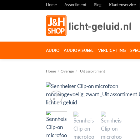
Ga
Home
Assortiment
Blog
Klantenservice
naar
inhoud
AUDIO
AUDIOVISUEEL
VERLICHTING
SPEC
Home
/
Overige
/
_Uit assortiment