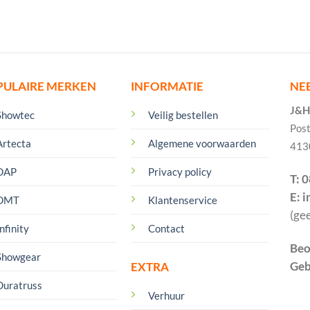
PULAIRE MERKEN
INFORMATIE
NE
J&H 
Showtec
Veilig bestellen
Pos
Artecta
Algemene voorwaarden
413
DAP
Privacy policy
T: 
E: 
DMT
Klantenservice
(ge
nfinity
Contact
Beo
Showgear
Geb
EXTRA
Duratruss
Verhuur