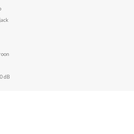
p
jack
roon
0 dB