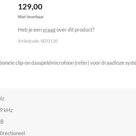
129,00
Niet leverbaar
Heb je een
vraag
over dit product?
Artikelcode:
SE03120
tionele clip-on dasspeldmicrofoon (refer) voor draadloze sys
Hz
.9 kHz
dB
directioneel