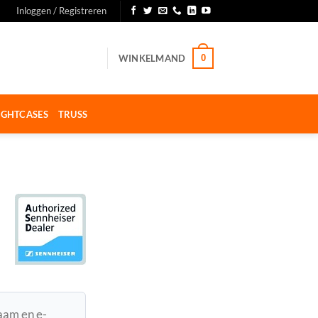
Inloggen / Registreren
WINKELMAND
0
IGHTCASES
TRUSS
naam en e-