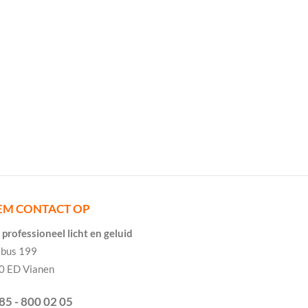
EM CONTACT OP
professioneel licht en geluid
tbus 199
0 ED Vianen
085 - 800 02 05