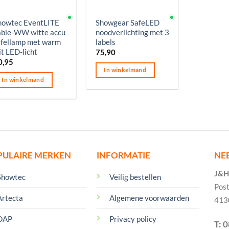
p voorraad
Op voorraad
howtec EventLITE
Showgear SafeLED
able-WW witte accu
noodverlichting met 3
afellamp met warm
labels
it LED-licht
75,90
0,95
In winkelmand
In winkelmand
PULAIRE MERKEN
INFORMATIE
NE
J&H 
Showtec
Veilig bestellen
Pos
Artecta
Algemene voorwaarden
413
DAP
Privacy policy
T: 