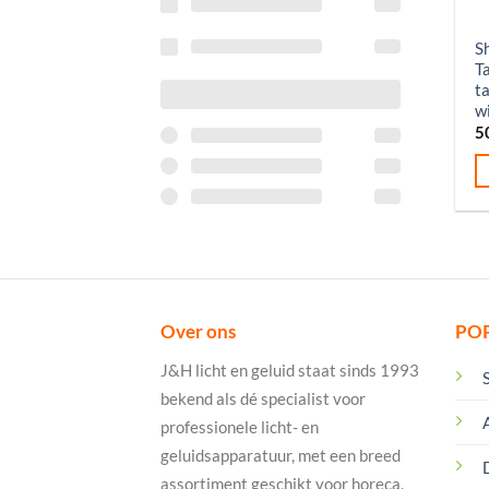
O
S
T
t
w
5
Over ons
PO
J&H licht en geluid staat sinds 1993
bekend als dé specialist voor
professionele licht- en
geluidsapparatuur, met een breed
assortiment geschikt voor horeca,