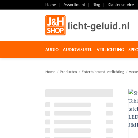
Ga
Home
Assortiment
Blog
Klantenservice
naar
inhoud
AUDIO
AUDIOVISUEEL
VERLICHTING
SPEC
Home
/
Producten
/
Entertainment- verlichting
/
Accuv