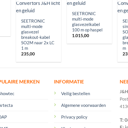
SEETRONIC
multi-mode
SEETRONIC
SE
glasvezelkabel
multi-mode
si
100 m op haspel
glasvezel
SO
1.015,00
breakout-kabel
gl
SO2M naar 2x LC
br
1 m
m
235,00
23
PULAIRE MERKEN
INFORMATIE
NE
J&H 
Showtec
Veilig bestellen
Pos
Artecta
Algemene voorwaarden
413
DAP
Privacy policy
T: 
E: 