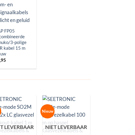
P FP05
combineerde
huko/3-polige
R kabel 15 m
auw
,95
Nieuw
Nieuw
NIET LEVERBA
ET LEVERBAAR
NIET LEVERBAAR