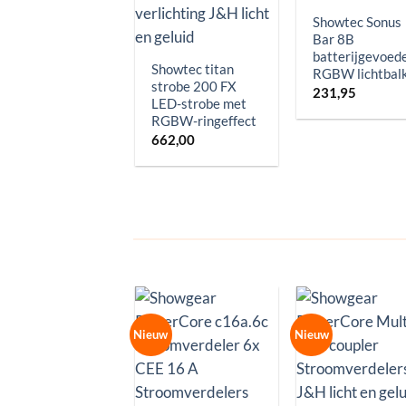
Showtec Sonus
Bar 8B
batterijgevoed
Showtec titan
RGBW lichtbal
strobe 200 FX
231,95
LED-strobe met
RGBW-ringeffect
662,00
Nieuw
Nieuw