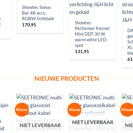
Showtec Sonus
Bar 4B accu
e
RGBW-lichtbalk
Showtec
k
170,95
Performer fresnel
DA
Mini DDT 30 W
ge
warm witte LED-
Sc
spot
XL
131,95
bl
61
NIEUWE PRODUCTEN
Nieuw
Nieuw
Nieuw
NIET LEVERBAAR
NIET LEVERBAAR
NI