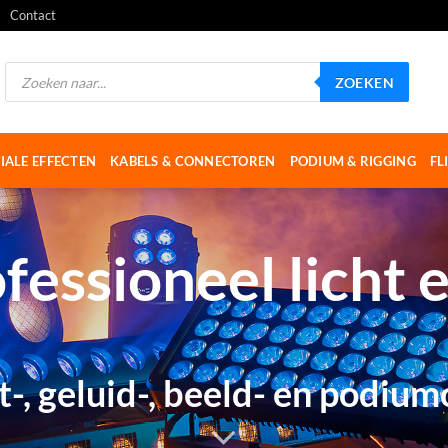
Contact
Producten
ZOEKEN
zoeken
IALE EFFECTEN
KABELS & CONNECTOREN
PODIUM & RIGGING
FL
fessioneel licht e
ht-, geluid-, beeld- en podiu