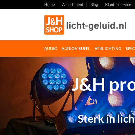
Ga
Home
Assortiment
Blog
Klantenservice
naar
inhoud
AUDIO
AUDIOVISUEEL
VERLICHTING
SPEC
J&H pro
Sterk in lic