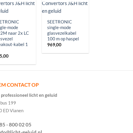
NovaStar H-seri
HDMI 2.1 /
ETRONIC
SEETRONIC
DisplayPort 1.4
ngle-mode
single-mode
ingangskaart
2M naar 2x LC
glasvezelkabel
2.735,00
asvezel
100 m op haspel
eakout-kabel 1
969,00
5,00
EM CONTACT OP
professioneel licht en geluid
tbus 199
0 ED Vianen
085 - 800 02 05
info@licht-geluid.nl