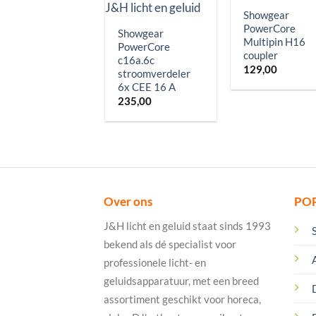
Showgear
PowerCore
Showgear
Multipin H16
PowerCore
coupler
c16a.6c
129,00
stroomverdeler
6x CEE 16 A
235,00
Over ons
PO
J&H licht en geluid staat sinds 1993
bekend als dé specialist voor
professionele licht- en
geluidsapparatuur, met een breed
assortiment geschikt voor horeca,