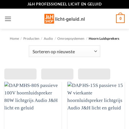
Ga
J&H PROFESSIONEEL LICHT EN GELUID
naar
inhoud
0
Home
/
Producten
/
Audio
/
Omroepsystemen
/
Hoorn Luidsprekers