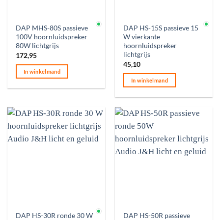
Op voorraad
Op voorraad
DAP MHS-80S passieve
DAP HS-15S passieve 15
100V hoornluidspreker
W vierkante
80W lichtgrijs
hoornluidspreker
lichtgrijs
172,95
45,10
In winkelmand
In winkelmand
Op voorraad
DAP HS-30R ronde 30 W
DAP HS-50R passieve