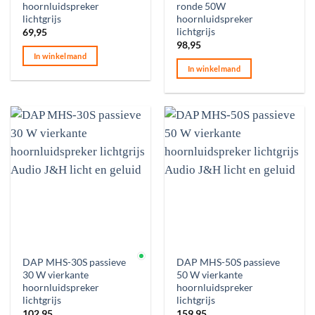
hoornluidspreker
ronde 50W
lichtgrijs
hoornluidspreker
lichtgrijs
69,95
98,95
In winkelmand
In winkelmand
Op voorraad
DAP MHS-30S passieve
DAP MHS-50S passieve
30 W vierkante
50 W vierkante
hoornluidspreker
hoornluidspreker
lichtgrijs
lichtgrijs
102,95
159,95