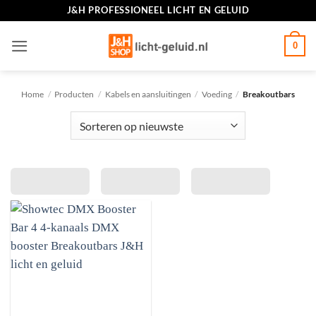
Ga
J&H PROFESSIONEEL LICHT EN GELUID
naar
inhoud
0
Home
/
Producten
/
Kabels en aansluitingen
/
Voeding
/
Breakoutbars