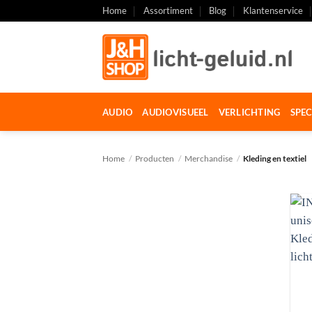
Ga
Home
Assortiment
Blog
Klantenservice
naar
inhoud
AUDIO
AUDIOVISUEEL
VERLICHTING
SPEC
Home
/
Producten
/
Merchandise
/
Kleding en textiel