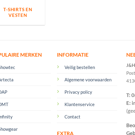
T-SHIRTS EN
VESTEN
PULAIRE MERKEN
INFORMATIE
NE
J&H 
Showtec
Veilig bestellen
Pos
Artecta
Algemene voorwaarden
413
DAP
Privacy policy
T: 
E: 
DMT
Klantenservice
(ge
nfinity
Contact
Beo
Showgear
Geb
EXTRA