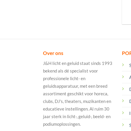
Over ons
PO
J&H licht en geluid staat sinds 1993
bekend als dé specialist voor
professionele licht- en
geluidsapparatuur, met een breed
assortiment geschikt voor horeca,
clubs, DJ's, theaters, muzikanten en
educatieve instellingen. Al ruim 30
I
jaar sterk in licht-, geluid-, beeld- en
podiumoplossingen.