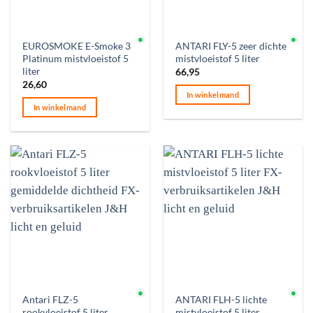
Op voorraad
Op voorraad
EUROSMOKE E-Smoke 3
ANTARI FLY-5 zeer dichte
Platinum mistvloeistof 5
mistvloeistof 5 liter
liter
66,95
26,60
In winkelmand
In winkelmand
Op voorraad
Op voorraad
Antari FLZ-5
ANTARI FLH-5 lichte
rookvloeistof 5 liter
mistvloeistof 5 liter