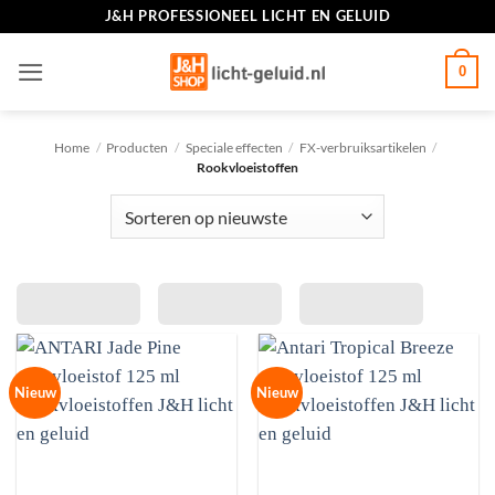
Ga
J&H PROFESSIONEEL LICHT EN GELUID
naar
inhoud
0
Home
/
Producten
/
Speciale effecten
/
FX-verbruiksartikelen
/
Rookvloeistoffen
Nieuw
Nieuw