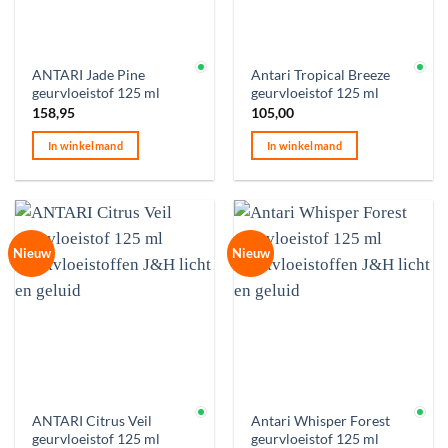
Op voorraad
Op voorraad
ANTARI Jade Pine
Antari Tropical Breeze
geurvloeistof 125 ml
geurvloeistof 125 ml
158,95
105,00
In winkelmand
In winkelmand
Nieuw
Nieuw
Op voorraad
Op voorraad
ANTARI Citrus Veil
Antari Whisper Forest
geurvloeistof 125 ml
geurvloeistof 125 ml