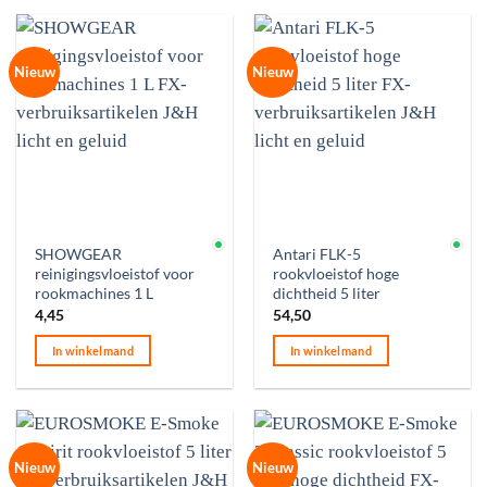
Nieuw
Nieuw
Op voorraad
Op voorraad
SHOWGEAR
Antari FLK-5
reinigingsvloeistof voor
rookvloeistof hoge
rookmachines 1 L
dichtheid 5 liter
4,45
54,50
In winkelmand
In winkelmand
Nieuw
Nieuw