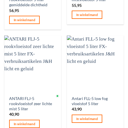
gemiddelde dichtheid
55,95
56,95
In winkelmand
In winkelmand
Op voorraad
ANTARI FLJ-5
Antari FLL-5 low fog
rookvloeistof zeer lichte
vloeistof 5 liter
mist 5 liter
43,90
40,90
In winkelmand
In winkelmand