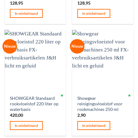
128,95
128,95
In winkelmand
In winkelmand
Nieuw
Nieuw
Op voorraad
Op voorraad
SHOWGEAR Standaard
Showgear
rookvloeistof 220 liter op
reinigingsvloeistof voor
waterbasis
rookmachines 250 ml
420,00
2,90
In winkelmand
In winkelmand