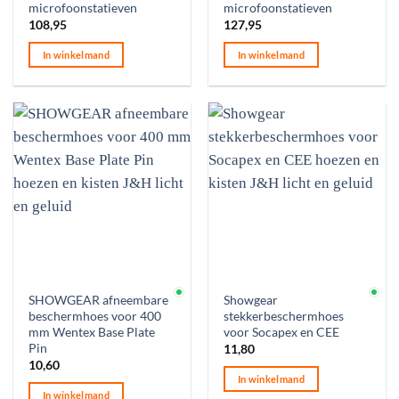
microfoonstatieven
microfoonstatieven
108,95
127,95
In winkelmand
In winkelmand
Op voorraad
Op voorraad
SHOWGEAR afneembare
Showgear
beschermhoes voor 400
stekkerbeschermhoes
mm Wentex Base Plate
voor Socapex en CEE
Pin
11,80
10,60
In winkelmand
In winkelmand