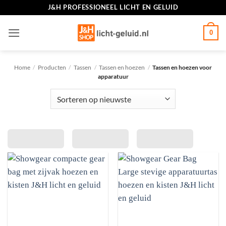
Ga
J&H PROFESSIONEEL LICHT EN GELUID
naar
inhoud
0
Home
/
Producten
/
Tassen
/
Tassen en hoezen
/
Tassen en hoezen voor
apparatuur