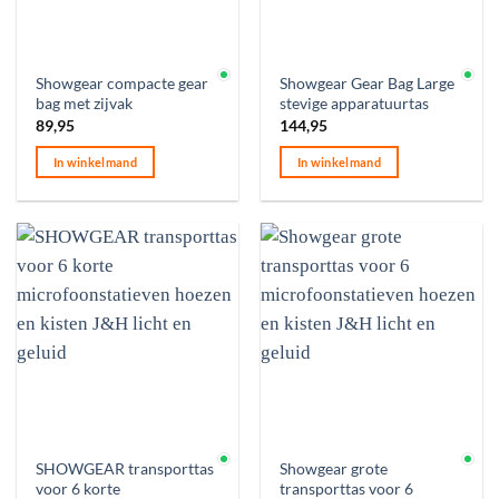
Op voorraad
Op voorraad
Showgear compacte gear
Showgear Gear Bag Large
bag met zijvak
stevige apparatuurtas
89,95
144,95
In winkelmand
In winkelmand
Op voorraad
Op voorraad
SHOWGEAR transporttas
Showgear grote
voor 6 korte
transporttas voor 6