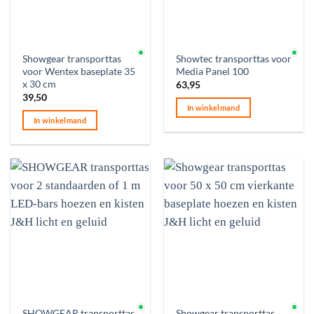
Op voorraad
Op voorraad
Showgear transporttas
Showtec transporttas voor
voor Wentex baseplate 35
Media Panel 100
x 30 cm
63,95
39,50
In winkelmand
In winkelmand
Op voorraad
Op voorraad
SHOWGEAR transporttas
Showgear transporttas