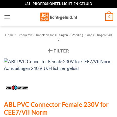
Ga
J&H PROFESSIONEEL LICHT EN GELUID
naar
inhoud
0
Home
/
Producten
/
Kabels en aansluitingen
/
Voeding
/
Aansluitingen 240
V
FILTER
ABL PVC Connector Female 230V for
CEE7/VII Norm