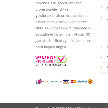
bekend als dé specialist voor
professionele licht- en
geluidsapparatuur, met een breed
assortiment geschikt voor horeca,
clubs, DJ's, theaters, muzikanten en
educatieve instellingen. Al ruim 30
I
jaar sterk in licht-, geluid-, beeld- en
podiumoplossingen.