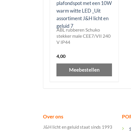
ABL rubberen Schuko
stekker male CEE7/VII 240
V IP44
4,00
Meebestellen
Over ons
PO
J&H licht en geluid staat sinds 1993