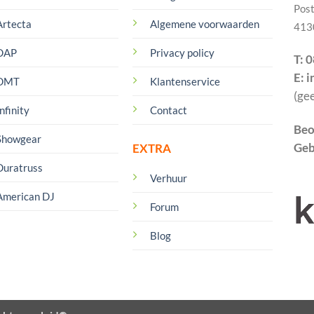
Pos
Artecta
Algemene voorwaarden
413
DAP
Privacy policy
T: 
E: 
DMT
Klantenservice
(ge
nfinity
Contact
Beo
Showgear
Geb
EXTRA
Duratruss
Verhuur
American DJ
Forum
Blog