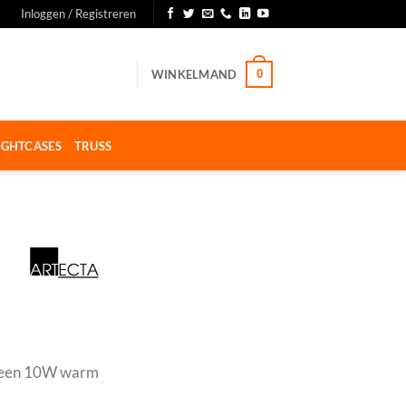
Inloggen / Registreren
WINKELMAND
0
IGHTCASES
TRUSS
 een 10W warm