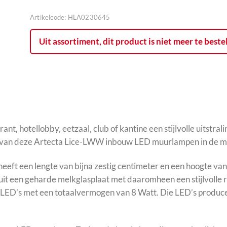
Artikelcode:
HLA0230645
Uit assortiment, dit product is niet meer te beste
nt, hotellobby, eetzaal, club of kantine een stijlvolle uitstral
re van deze Artecta Lice-LWW inbouw LED muurlampen in de m
 een lengte van bijna zestig centimeter en een hoogte van 
 een geharde melkglasplaat met daaromheen een stijlvolle ro
g LED’s met een totaalvermogen van 8 Watt. Die LED’s produc