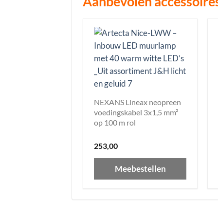
Aanbevolen accessoire
NEXANS Lineax neopreen
voedingskabel 3x1,5 mm²
op 100 m rol
253,00
Meebestellen