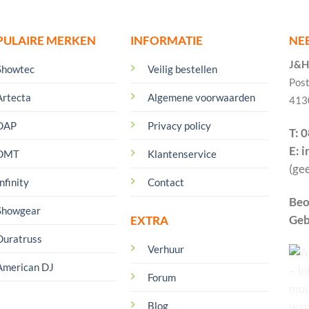
PULAIRE MERKEN
INFORMATIE
NE
J&H 
Showtec
Veilig bestellen
Pos
Artecta
Algemene voorwaarden
413
DAP
Privacy policy
T: 
E: 
DMT
Klantenservice
(ge
nfinity
Contact
Beo
Showgear
Geb
EXTRA
Duratruss
Verhuur
American DJ
Forum
Blog