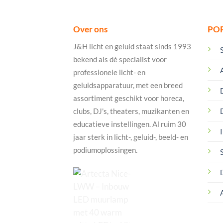
Over ons
PO
J&H licht en geluid staat sinds 1993
bekend als dé specialist voor
professionele licht- en
geluidsapparatuur, met een breed
assortiment geschikt voor horeca,
clubs, DJ's, theaters, muzikanten en
educatieve instellingen. Al ruim 30
I
jaar sterk in licht-, geluid-, beeld- en
podiumoplossingen.