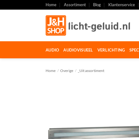
Ga
Home
Assortiment
Blog
Klantenservice
naar
inhoud
AUDIO
AUDIOVISUEEL
VERLICHTING
SPEC
Home
/
Overige
/
_Uit assortiment