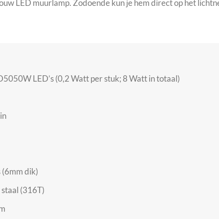
ouw LED muurlamp. Zodoende kun je hem direct op het lichtne
5050W LED’s (0,2 Watt per stuk; 8 Watt in totaal)
in
 (6mm dik)
 staal (316T)
um