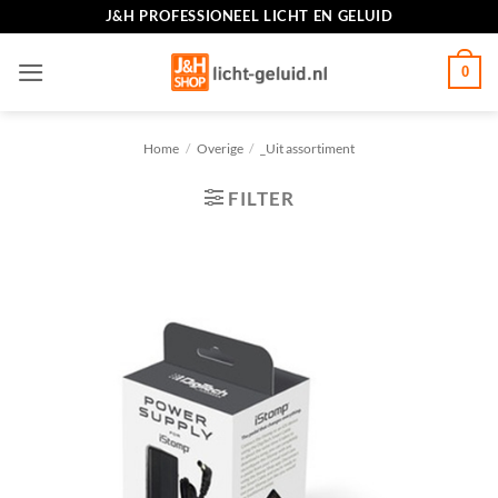
Ga
J&H PROFESSIONEEL LICHT EN GELUID
naar
inhoud
0
Home
/
Overige
/
_Uit assortiment
FILTER