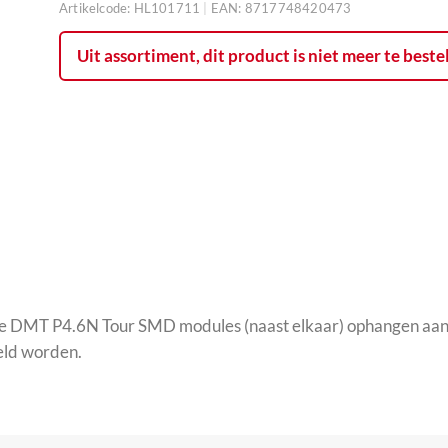
Artikelcode:
HL101711
|
EAN:
8717748420473
Uit assortiment, dit product is niet meer te beste
e DMT P4.6N Tour SMD modules (naast elkaar) ophangen aan e
eld worden.