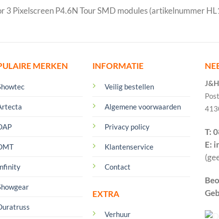
voor 3 Pixelscreen P4.6N Tour SMD modules (artikelnummer H
PULAIRE MERKEN
INFORMATIE
NE
J&H 
Showtec
Veilig bestellen
Pos
Artecta
Algemene voorwaarden
413
DAP
Privacy policy
T: 
E: 
DMT
Klantenservice
(ge
nfinity
Contact
Beo
Showgear
Geb
EXTRA
Duratruss
Verhuur