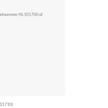
tikelnummer HL101700 of
101710)