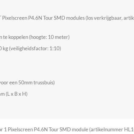
 Pixelscreen P4.6N Tour SMD modules (los verkrijgbaar, ar
 te koppelen (hoogte: 10 meter)
kg (veiligheidsfactor: 1:10)
(voor een 50mm trussbuis)
m (L x B x H)
voor 1 Pixelscreen P4.6N Tour SMD module (artikelnummer HL