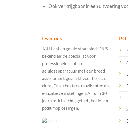
Ook verkrijgbaar in een uitvoering 
Over ons
PO
J&H licht en geluid staat sinds 1993
bekend als dé specialist voor
professionele licht- en
geluidsapparatuur, met een breed
assortiment geschikt voor horeca,
clubs, DJ's, theaters, muzikanten en
educatieve instellingen. Al ruim 30
I
jaar sterk in licht-, geluid-, beeld- en
podiumoplossingen.