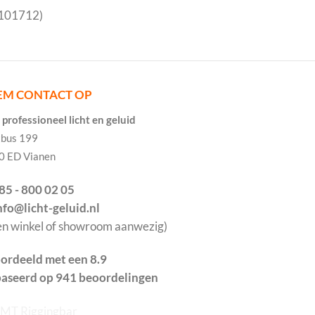
L101712)
EM CONTACT OP
professioneel licht en geluid
tbus 199
0 ED Vianen
085 - 800 02 05
info@licht-geluid.nl
en winkel of showroom aanwezig)
ordeeld met een 8.9
aseerd op 941 beoordelingen