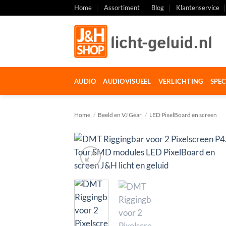
Ga
Home
Assortiment
Blog
Klantenservice
naar
inhoud
AUDIO
AUDIOVISUEEL
VERLICHTING
SPEC
Home
/
Beeld en VJ Gear
/
LED PixelBoard en screen