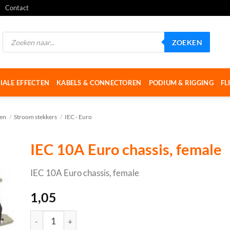
Contact
Producten
ZOEKEN
zoeken
IALE EFFECTEN
KABELS & CONNECTOREN
PODIUM & RIGGING
FL
gen
/
Stroom stekkers
/
IEC - Euro
IEC 10A Euro chassis, female
IEC 10A Euro chassis, female
1,05
IEC 10A Euro chassis, female aantal