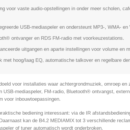
sing voor vaste audio-opstellingen in onder meer scholen, caf
ïntegreerde USB-mediaspeler en ondersteunt MP3-, WMA- en
oth® ontvanger en RDS FM-radio met voorkeuzestations.
anceerde uitgangen en aparte instellingen voor volume en 
k met hoog/laag EQ, automatische talkover en regelbare de
d voor installaties waar achtergrondmuziek, omroep en z
 USB-mediaspeler, FM-radio, Bluetooth® ontvangst, externe
m voor inbouwtoepassingen.
praktische bediening interessant: via de IR afstandsbedienin
Daarnaast kan de B4.2 MEDIAMIX tot 3 verschillende recla
speler of tuner automatisch wordt onderbroken.