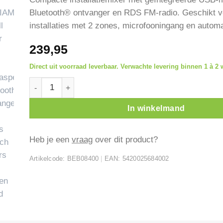
Bluetooth® ontvanger en RDS FM-radio. Geschikt v
installaties met 2 zones, microfooningang en automa
239,95
Direct uit voorraad leverbaar. Verwachte levering binnen 1 à 2
JB SYSTEMS B4.2 MEDIAMIX install mixer met USB medi
In winkelmand
Heb je een
vraag
over dit product?
Artikelcode:
BEB08400
|
EAN:
5420025684002