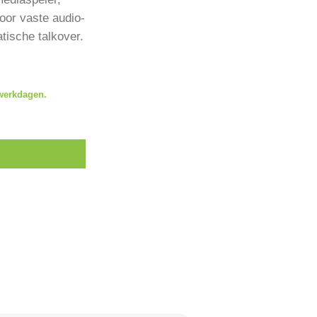
oor vaste audio-
tische talkover.
 werkdagen.
aspeler, Bluetooth ontvanger en 2 zones aantal