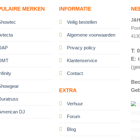
PULAIRE MERKEN
INFORMATIE
NE
J&H 
Showtec
Veilig bestellen
Pos
Artecta
Algemene voorwaarden
413
DAP
Privacy policy
T: 
E: 
DMT
Klantenservice
(ge
nfinity
Contact
Beo
Showgear
Geb
EXTRA
Duratruss
Verhuur
American DJ
Forum
Blog