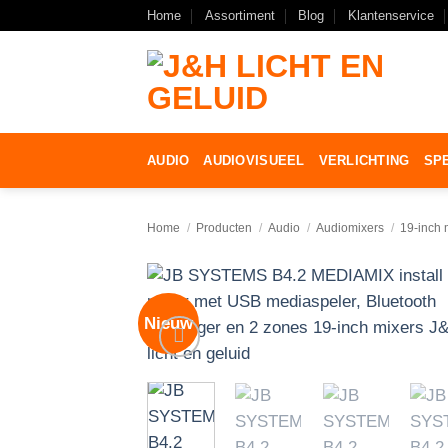
Ga
Home
Assortiment
Blog
Klantenservice
naar
inhoud
AUDIO
AUDIOVISUEEL
VERLICHTING
SP
Home
/
Producten
/
Audio
/
Audiomixers
/
19-inch 
Nieuw