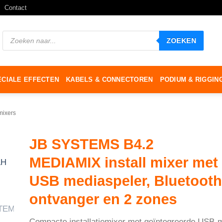
Contact
Producten
ZOEKEN
zoeken
ECIALE EFFECTEN
KABELS & CONNECTOREN
PODIUM & RIGGIN
mixers
JB SYSTEMS B4.2
MEDIAMIX install mixer met
USB mediaspeler, Bluetooth
ontvanger en 2 zones
Compacte installatiemixer met geïntegreerde USB-m