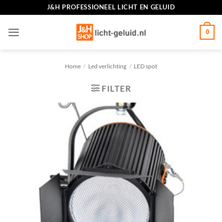
Ga
J&H PROFESSIONEEL LICHT EN GELUID
naar
inhoud
0
Home
/
Led verlichting
/
LED spot
FILTER