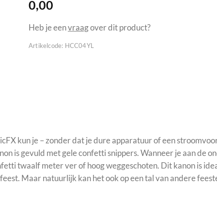
0,00
Heb je een
vraag
over dit product?
Artikelcode:
HCC04YL
cFX kun je – zonder dat je dure apparatuur of een stroomvoorz
kanon is gevuld met gele confetti snippers. Wanneer je aan de o
nfetti twaalf meter ver of hoog weggeschoten. Dit kanon is ide
feest. Maar natuurlijk kan het ook op een tal van andere fees