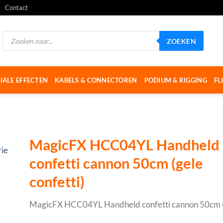
Contact
Producten
ZOEKEN
zoeken
IALE EFFECTEN
KABELS & CONNECTOREN
PODIUM & RIGGING
FL
MagicFX HCC04YL Handheld
confetti cannon 50cm (gele
confetti)
MagicFX HCC04YL Handheld confetti cannon 50cm (g