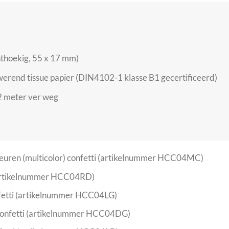
hthoekig, 55 x 17 mm)
werend tissue papier (DIN4102-1 klasse B1 gecertificeerd)
12 meter ver weg
leuren (multicolor) confetti (artikelnummer HCC04MC)
 (artikelnummer HCC04RD)
nfetti (artikelnummer HCC04LG)
confetti (artikelnummer HCC04DG)