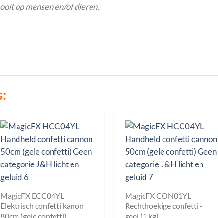
 nooit op mensen en/of dieren.
s:
MagicFX ECC04YL
MagicFX CON01YL
Elektrisch confetti kanon
Rechthoekige confetti -
80cm (gele confetti)
geel (1 kg)