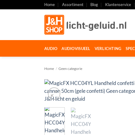
Ga
Home
Assortiment
Blog
Klantenservice
naar
inhoud
AUDIO
AUDIOVISUEEL
VERLICHTING
SPEC
Home
/
Geen categorie