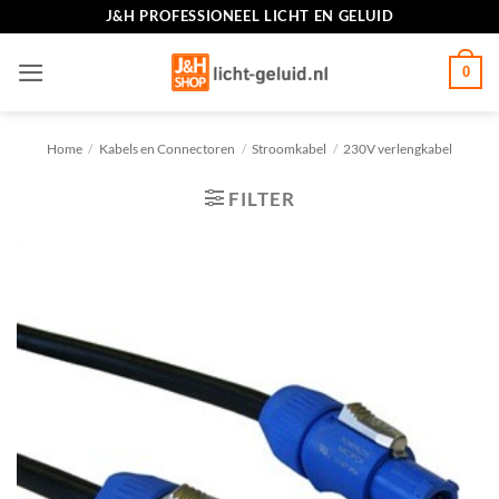
Ga
J&H PROFESSIONEEL LICHT EN GELUID
naar
inhoud
0
Home
/
Kabels en Connectoren
/
Stroomkabel
/
230V verlengkabel
FILTER