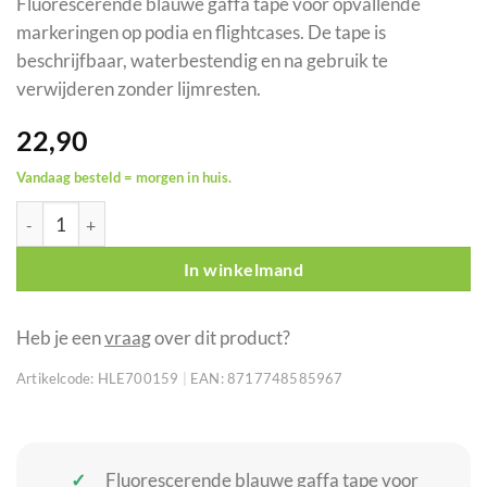
Fluorescerende blauwe gaffa tape voor opvallende
markeringen op podia en flightcases. De tape is
beschrijfbaar, waterbestendig en na gebruik te
verwijderen zonder lijmresten.
22,90
Vandaag besteld = morgen in huis.
MEGATAPE UT120 fluor gaffa tape blauw 50 mm x 25 m aantal
In winkelmand
Heb je een
vraag
over dit product?
Artikelcode:
HLE700159
|
EAN:
8717748585967
Fluorescerende blauwe gaffa tape voor