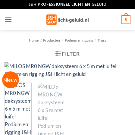
Ga
J&H PROFESSIONEEL LICHT EN GELUID
naar
inhoud
0
Home
/
Producten
/
Podium en rigging
/
Truss
FILTER
Nieuw