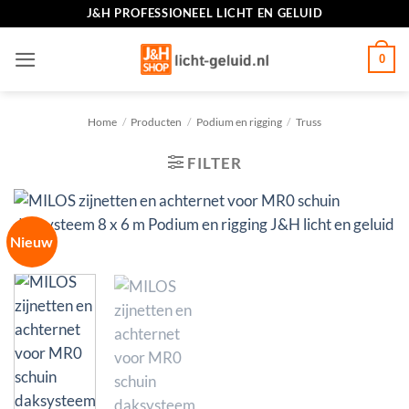
Ga
J&H PROFESSIONEEL LICHT EN GELUID
naar
inhoud
0
Home
/
Producten
/
Podium en rigging
/
Truss
FILTER
Nieuw