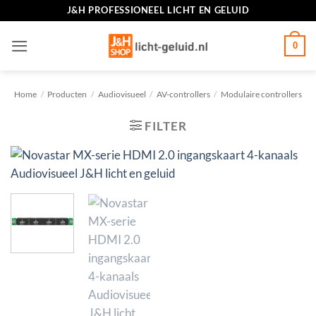
Ga
J&H PROFESSIONEEL LICHT EN GELUID
naar
inhoud
0
Home
/
Producten
/
Audiovisueel
/
AV-controllers
/
Modulaire controllers
FILTER