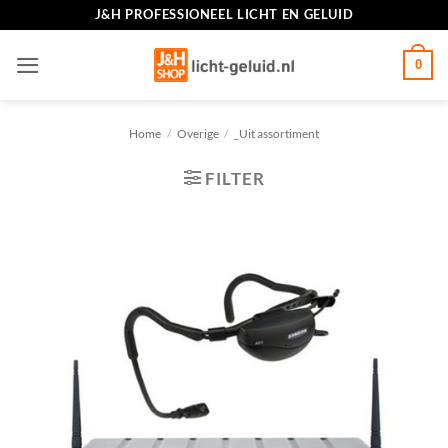
Ga
J&H PROFESSIONEEL LICHT EN GELUID
naar
inhoud
0
Home
/
Overige
/
_Uit assortiment
FILTER