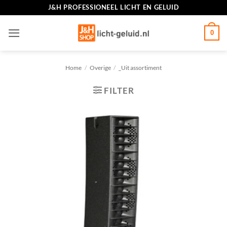
Ga
J&H PROFESSIONEEL LICHT EN GELUID
naar
inhoud
0
Home
/
Overige
/
_Uit assortiment
FILTER