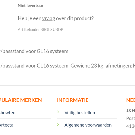
Niet leverbaar
Heb je een
vraag
over dit product?
Artikelcode:
BRGLSUBDP
/bassstand voor GL16 systeem
assstand voor GL16 systeem, Gewicht: 23 kg, afmetingen: H
PULAIRE MERKEN
INFORMATIE
NE
J&H 
Showtec
Veilig bestellen
Pos
Artecta
Algemene voorwaarden
413