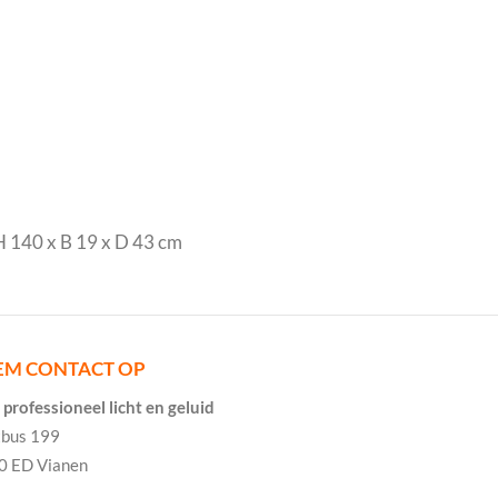
 140 x B 19 x D 43 cm
EM CONTACT OP
professioneel licht en geluid
tbus 199
0 ED Vianen