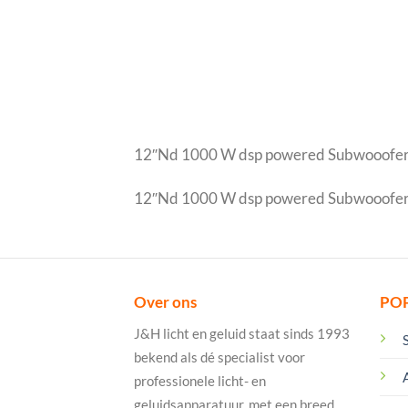
12″Nd 1000 W dsp powered Subwooofer
12″Nd 1000 W dsp powered Subwooofer/b
Over ons
PO
J&H licht en geluid staat sinds 1993
bekend als dé specialist voor
professionele licht- en
geluidsapparatuur, met een breed