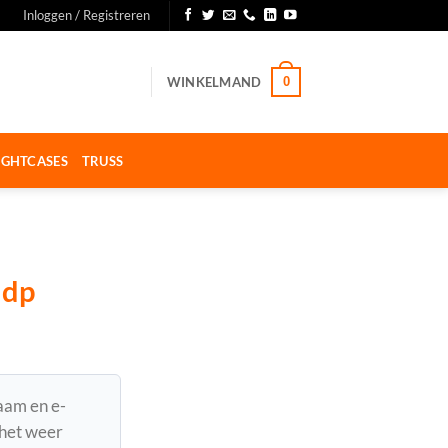
Inloggen / Registreren
WINKELMAND
0
IGHTCASES
TRUSS
 dp
naam en e-
 het weer