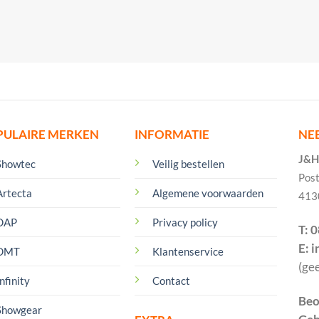
PULAIRE MERKEN
INFORMATIE
NE
J&H 
Showtec
Veilig bestellen
Pos
Artecta
Algemene voorwaarden
413
DAP
Privacy policy
T: 
E: 
DMT
Klantenservice
(ge
nfinity
Contact
Beo
Showgear