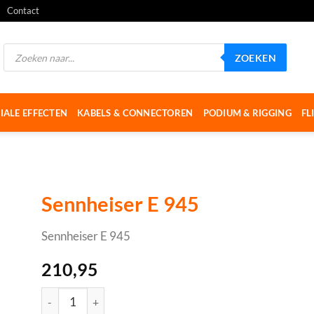
Contact
Producten
ZOEKEN
zoeken
IALE EFFECTEN
KABELS & CONNECTOREN
PODIUM & RIGGING
FL
Sennheiser E 945
Sennheiser E 945
210,95
Sennheiser E 945 aantal