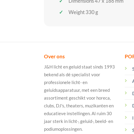
Dimensions 47 x 186 mm
Weight 330 g
Over ons
PO
J&H licht en geluid staat sinds 1993
bekend als dé specialist voor
professionele licht- en
geluidsapparatuur, met een breed
assortiment geschikt voor horeca,
clubs, DJ's, theaters, muzikanten en
educatieve instellingen. Al ruim 30
I
jaar sterk in licht-, geluid-, beeld- en
podiumoplossingen.