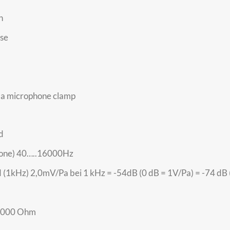
n
nse
d a microphone clamp
d
hone) 40…..16000Hz
load (1kHz) 2,0mV/Pa bei 1 kHz = -54dB (0 dB = 1V/Pa) = -74 dB
 1000 Ohm