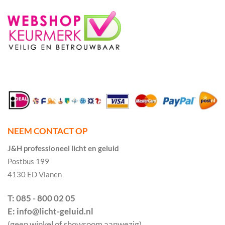
NEEM CONTACT OP
J&H professioneel licht en geluid
Postbus 199
4130 ED Vianen
T: 085 - 800 02 05
E: info@licht-geluid.nl
(geen winkel of showroom aanwezig)