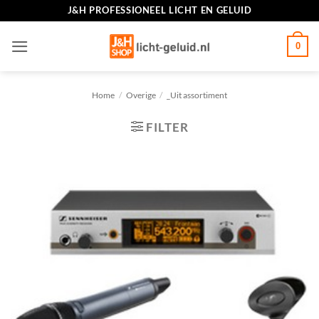
Ga
J&H PROFESSIONEEL LICHT EN GELUID
naar
inhoud
0
Home
/
Overige
/
_Uit assortiment
FILTER