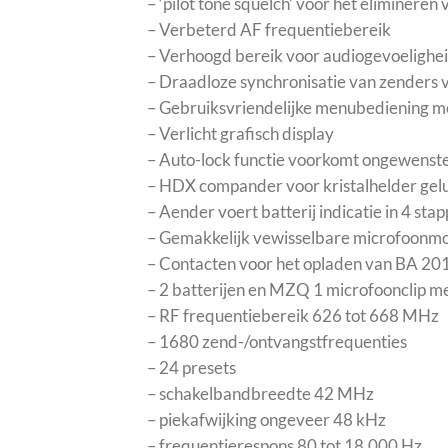
– ‘pilot tone squelch’ voor het eliminere
– Verbeterd AF frequentiebereik
– Verhoogd bereik voor audiogevoelighe
– Draadloze synchronisatie van zenders v
– Gebruiksvriendelijke menubediening me
– Verlicht grafisch display
– Auto-lock functie voorkomt ongewenste 
– HDX compander voor kristalhelder gel
– Aender voert batterij indicatie in 4 st
– Gemakkelijk vewisselbare microfoonmod
– Contacten voor het opladen van BA 201
– 2 batterijen en MZQ 1 microfoonclip 
– RF frequentiebereik 626 tot 668 MHz
– 1680 zend-/ontvangstfrequenties
– 24 presets
– schakelbandbreedte 42 MHz
– piekafwijking ongeveer 48 kHz
– frequentierespons 80 tot 18.000 Hz