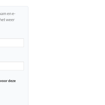
naam en e-
 het weer
 voor deze