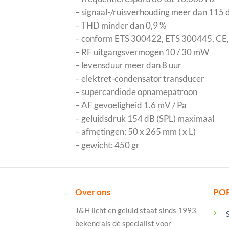
– signaal-/ruisverhouding meer dan 115 
– THD minder dan 0,9 %
– conform ETS 300422, ETS 300445, CE
– RF uitgangsvermogen 10 / 30 mW
– levensduur meer dan 8 uur
– elektret-condensator transducer
– supercardiode opnamepatroon
– AF gevoeligheid 1.6 mV / Pa
– geluidsdruk 154 dB (SPL) maximaal
– afmetingen: 50 x 265 mm ( x L)
– gewicht: 450 gr
Over ons
PO
J&H licht en geluid staat sinds 1993
bekend als dé specialist voor