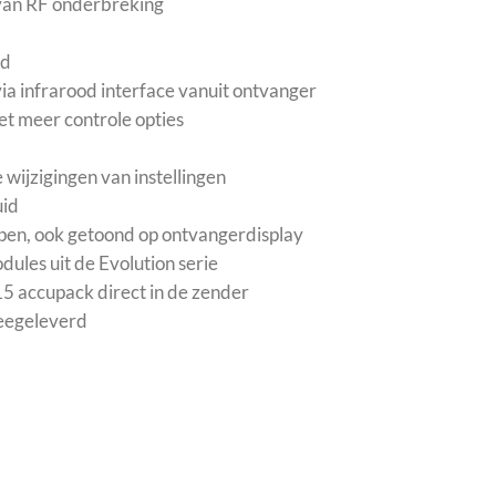
n van RF onderbreking
id
ia infrarood interface vanuit ontvanger
t meer controle opties
wijzigingen van instellingen
uid
appen, ook getoond op ontvangerdisplay
ules uit de Evolution serie
5 accupack direct in de zender
meegeleverd