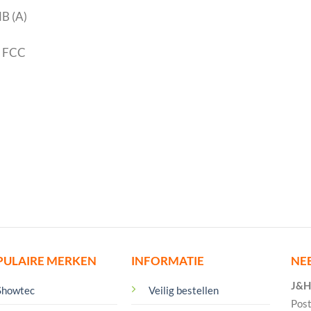
dB (A)
, FCC
PULAIRE MERKEN
INFORMATIE
NE
J&H 
Showtec
Veilig bestellen
Pos