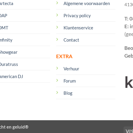
Artecta
Algemene voorwaarden
413
DAP
Privacy policy
T: 
E: 
DMT
Klantenservice
(ge
nfinity
Contact
Beo
Showgear
Geb
EXTRA
Duratruss
Verhuur
American DJ
Forum
Blog
cht en geluid®