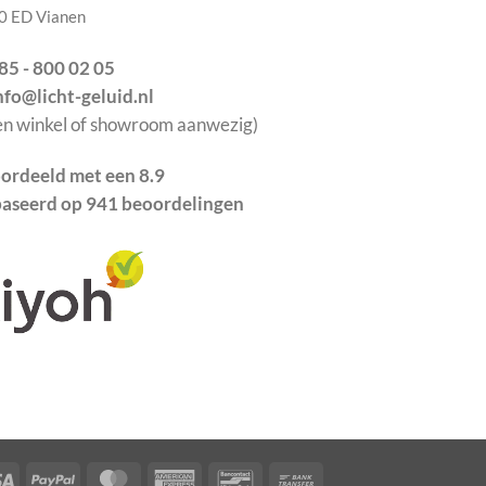
0 ED Vianen
085 - 800 02 05
info@licht-geluid.nl
en winkel of showroom aanwezig)
ordeeld met een 8.9
aseerd op 941 beoordelingen
Visa
PayPal
MasterCard
American
Bancontact
Bank