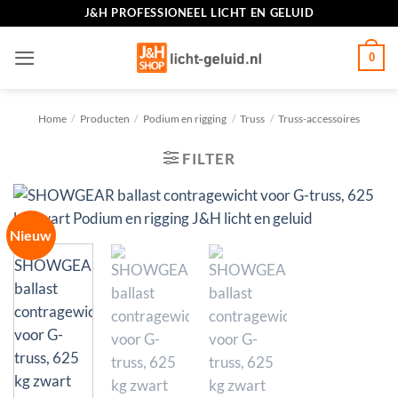
Ga
J&H PROFESSIONEEL LICHT EN GELUID
naar
inhoud
0
Home
/
Producten
/
Podium en rigging
/
Truss
/
Truss-accessoires
FILTER
Nieuw