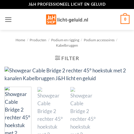
Ga
J&H PROFESSIONEEL LICHT EN GELUID
naar
inhoud
0
Home
/
Producten
/
Podium en rigging
/
Podium accessoires
/
Kabelbruggen
FILTER