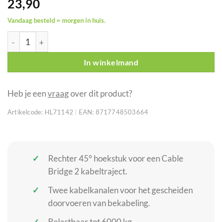
23,90
Vandaag besteld = morgen in huis.
Showgear Cable Bridge 2 rechter 45° hoekstuk met 2 kanalen aa
In winkelmand
Heb je een
vraag
over dit product?
Artikelcode:
HL71142
|
EAN:
8717748503664
Rechter 45° hoekstuk voor een Cable
Bridge 2 kabeltraject.
Twee kabelkanalen voor het gescheiden
doorvoeren van bekabeling.
Belastbaar tot 6000 kg.