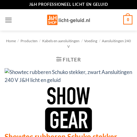
Ga
J&H PROFESSIONEEL LICHT EN GELUID
naar
inhoud
0
Home
/
Producten
/
Kabels en aansluitingen
/
Voeding
/
Aansluitingen 240
V
FILTER
Showtec rubberen Schuko stekker,