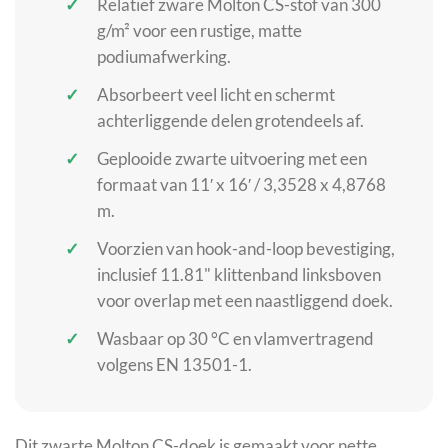
Relatief zware Molton CS-stof van 300
g/m² voor een rustige, matte
podiumafwerking.
Absorbeert veel licht en schermt
achterliggende delen grotendeels af.
Geplooide zwarte uitvoering met een
formaat van 11′ x 16′ / 3,3528 x 4,8768
m.
Voorzien van hook-and-loop bevestiging,
inclusief 11.81" klittenband linksboven
voor overlap met een naastliggend doek.
Wasbaar op 30 °C en vlamvertragend
volgens EN 13501-1.
Dit zwarte Molton CS-doek is gemaakt voor nette