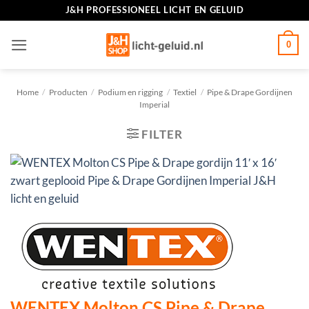
Ga
J&H PROFESSIONEEL LICHT EN GELUID
naar
inhoud
0
Home
/
Producten
/
Podium en rigging
/
Textiel
/
Pipe & Drape Gordijnen
Imperial
FILTER
WENTEX Molton CS Pipe & Drape