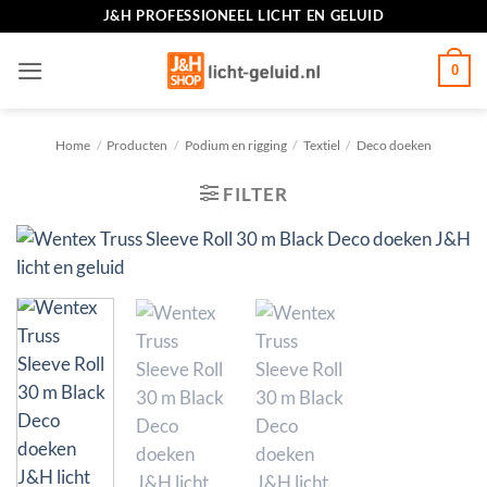
Ga
J&H PROFESSIONEEL LICHT EN GELUID
naar
inhoud
0
Home
/
Producten
/
Podium en rigging
/
Textiel
/
Deco doeken
FILTER