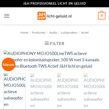
Ga
J&H PROFESSIONEEL LICHT EN GELUID
naar
inhoud
0
Home
/
Producten
/
Audio
/
Luidsprekers
/
Actief
FILTER
Nieuw