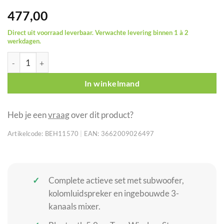
477,00
Direct uit voorraad leverbaar. Verwachte levering binnen 1 à 2
werkdagen.
AUDIOPHONY MOJO500LineTWS actieve subwoofer en kolomluid
In winkelmand
Heb je een
vraag
over dit product?
Artikelcode:
BEH11570
|
EAN:
3662009026497
Complete actieve set met subwoofer,
kolomluidspreker en ingebouwde 3-
kanaals mixer.