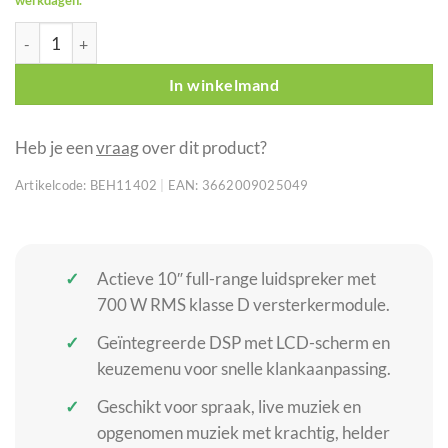
AUDIOPHONY Myos10A actieve 10" speaker, 700W RMS met DSP
In winkelmand
Heb je een
vraag
over dit product?
Artikelcode:
BEH11402
|
EAN:
3662009025049
Actieve 10″ full-range luidspreker met
700 W RMS klasse D versterkermodule.
Geïntegreerde DSP met LCD-scherm en
keuzemenu voor snelle klankaanpassing.
Geschikt voor spraak, live muziek en
opgenomen muziek met krachtig, helder