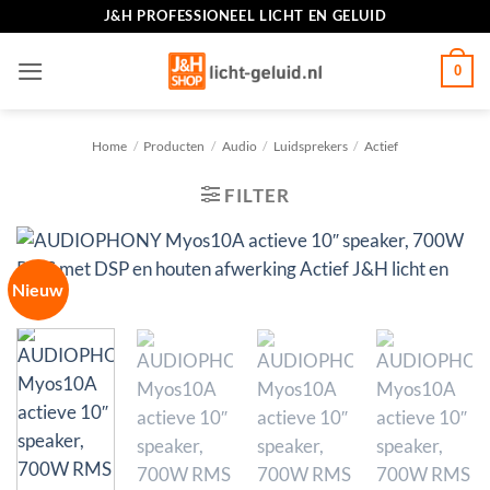
Ga
J&H PROFESSIONEEL LICHT EN GELUID
naar
inhoud
0
Home
/
Producten
/
Audio
/
Luidsprekers
/
Actief
FILTER
Nieuw