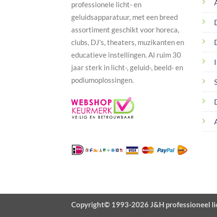
professionele licht- en
geluidsapparatuur, met een breed
assortiment geschikt voor horeca,
clubs, DJ's, theaters, muzikanten en
educatieve instellingen. Al ruim 30
I
jaar sterk in licht-, geluid-, beeld- en
podiumoplossingen.
Copyright© 1993-2026 J&H professioneel li