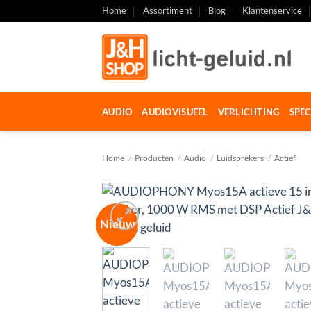
Ga
Home
Assortiment
Blog
Klantenservice
naar
inhoud
AUDIO
AUDIOVISUEEL
VERLICHTING
SPEC
Home
/
Producten
/
Audio
/
Luidsprekers
/
Actief
Nieuw