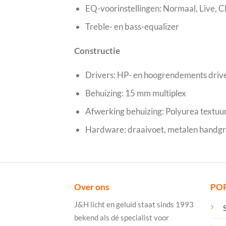
EQ-voorinstellingen: Normaal, Live, C
Treble- en bass-equalizer
Constructie
Drivers: HP- en hoogrendements driv
Behuizing: 15 mm multiplex
Afwerking behuizing: Polyurea textuur
Hardware: draaivoet, metalen handgr
Over ons
PO
J&H licht en geluid staat sinds 1993
bekend als dé specialist voor