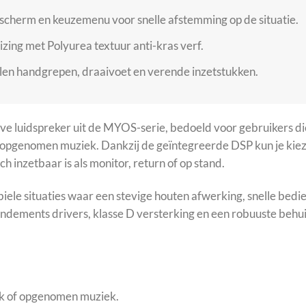
herm en keuzemenu voor snelle afstemming op de situatie.
ing met Polyurea textuur anti-kras verf.
en handgrepen, draaivoet en verende inzetstukken.
uidspreker uit de MYOS-serie, bedoeld voor gebruikers die 
 opgenomen muziek. Dankzij de geïntegreerde DSP kun je kiezen
 inzetbaar is als monitor, return of op stand.
biele situaties waar een stevige houten afwerking, snelle bed
rendements drivers, klasse D versterking en een robuuste be
ek of opgenomen muziek.