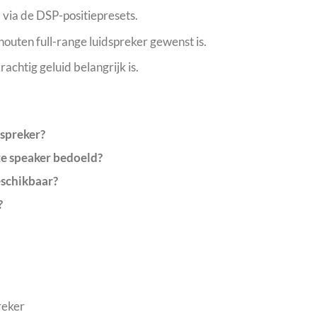
d via de DSP-positiepresets.
outen full-range luidspreker gewenst is.
achtig geluid belangrijk is.
dspreker?
ze speaker bedoeld?
eschikbaar?
?
reker