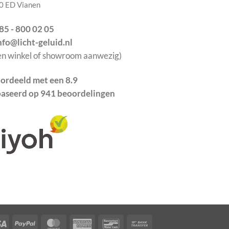
0 ED Vianen
085 - 800 02 05
info@licht-geluid.nl
en winkel of showroom aanwezig)
ordeeld met een 8.9
aseerd op 941 beoordelingen
Visa
PayPal
MasterCard
American
Bancontact
Bank