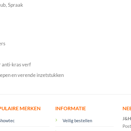
lub, Spraak
ers
 anti-kras verf
epen en verende inzetstukken
PULAIRE MERKEN
INFORMATIE
NE
J&H 
Showtec
Veilig bestellen
Pos