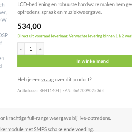
LCD-bediening en robuuste hardware maken hem gesc
optredens, spraak en muziekweergave.
534,00
Direct uit voorraad leverbaar. Verwachte levering binnen 1 à 2 we
AUDIOPHONY Myos15A actieve 15 inch speaker, 1000 W
In winkelmand
Heb je een
vraag
over dit product?
Artikelcode:
BEH11404
|
EAN:
3662009025063
or krachtige full-range weergave bij live-optredens.
rkermodule met SMPS schakelende voeding.