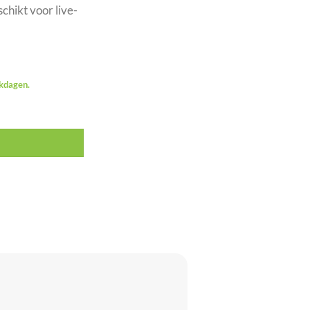
hikt voor live-
rkdagen.
 RMS met DSP aantal