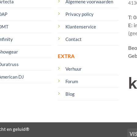
Artecta
Algemene voorwaarden
413
DAP
Privacy policy
T: 
E: 
DMT
Klantenservice
(ge
nfinity
Contact
Beo
Showgear
Geb
EXTRA
Duratruss
Verhuur
American DJ
Forum
Blog
cht en geluid®