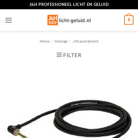
Ga
J&H PROFESSIONEEL LICHT EN GELUID
naar
inhoud
0
Home
/
Overige
/
_Uit assortiment
FILTER