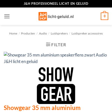
Ga
J&H PROFESSIONEEL LICHT EN GELUID
naar
inhoud
0
Home
/
Producten
/
Audio
/
Luidsprekers
/
Luidspreker accessoires
FILTER
Showgear 35 mm aluminium