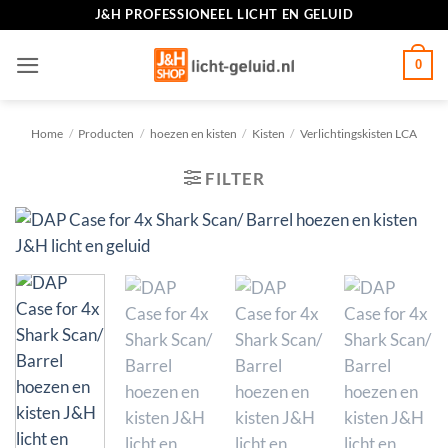
Ga
J&H PROFESSIONEEL LICHT EN GELUID
naar
inhoud
0
Home
/
Producten
/
hoezen en kisten
/
Kisten
/
Verlichtingskisten LCA
FILTER