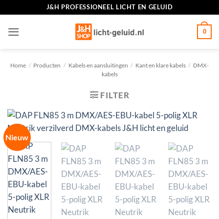
Ga
J&H PROFESSIONEEL LICHT EN GELUID
naar
inhoud
0
Home
/
Producten
/
Kabels en aansluitingen
/
Kant en klare kabels
/
DMX-
kabels
FILTER
Nieuw