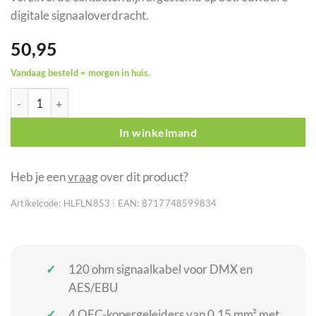
digitale signaaloverdracht.
50,95
Vandaag besteld = morgen in huis.
DAP FLN85 3 m DMX/AES-EBU-kabel 5-polig XLR Neutrik verzil
In winkelmand
Heb je een
vraag
over dit product?
Artikelcode:
HLFLN853
|
EAN:
8717748599834
120 ohm signaalkabel voor DMX en
AES/EBU
4 OFC-kopergeleiders van 0,15 mm² met