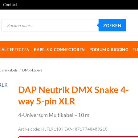
Contact
Producten
ZOEKEN
zoeken
IALE EFFECTEN
KABELS & CONNECTOREN
PODIUM & RIGGING
FL
klare kabels
/
DMX-kabels
DAP Neutrik DMX Snake 4-
way 5-pin XLR
4-Universum Multikabel – 10 m
Artikelcode:
HLFL9110
|
EAN:
8717748489210