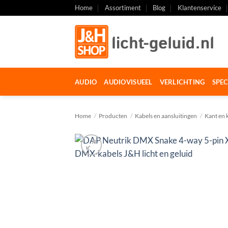
Ga
Home
Assortiment
Blog
Klantenservice
naar
inhoud
AUDIO
AUDIOVISUEEL
VERLICHTING
SPEC
Home
/
Producten
/
Kabels en aansluitingen
/
Kant en 