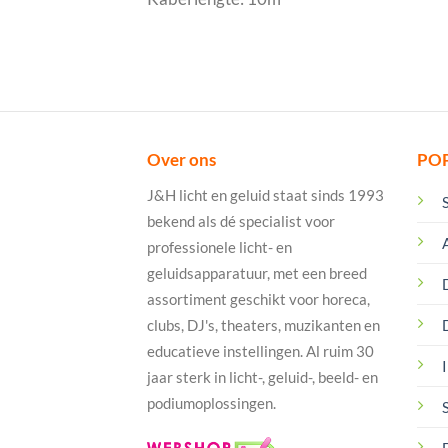
Over ons
PO
J&H licht en geluid staat sinds 1993
bekend als dé specialist voor
professionele licht- en
geluidsapparatuur, met een breed
assortiment geschikt voor horeca,
clubs, DJ's, theaters, muzikanten en
educatieve instellingen. Al ruim 30
I
jaar sterk in licht-, geluid-, beeld- en
podiumoplossingen.