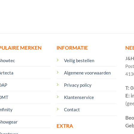
PULAIRE MERKEN
INFORMATIE
NE
J&H 
Showtec
Veilig bestellen
Pos
Artecta
Algemene voorwaarden
413
DAP
Privacy policy
T: 
E: 
DMT
Klantenservice
(ge
nfinity
Contact
Beo
Showgear
Geb
EXTRA
Duratruss