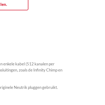
llen.
n enkele kabel (512 kanalen per
uitingen, zoals de Infinity Chimp en
riginele Neutrik pluggen gebruikt.