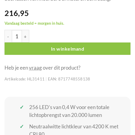
216,95
Vandaag besteld = morgen in huis.
Showtec Cedda 150 helderwitte LED-schijnwerper 150 W aanta
In winkelmand
Heb je een
vraag
over dit product?
Artikelcode:
HL31411
|
EAN:
8717748558138
256 LED’s van 0,4 W voor een totale
lichtopbrengst van 20.000 lumen
Neutraalwitte lichtkleur van 4200 K met
CRI 80