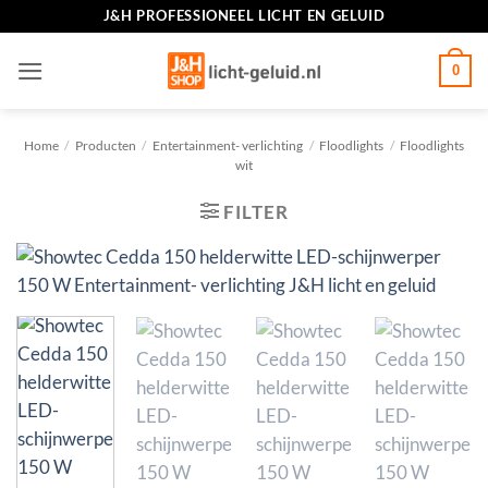
Ga
J&H PROFESSIONEEL LICHT EN GELUID
naar
inhoud
0
Home
/
Producten
/
Entertainment- verlichting
/
Floodlights
/
Floodlights
wit
FILTER