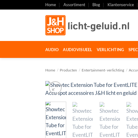
Ga
Home
Assortiment
Blog
Klantenservice
naar
inhoud
AUDIO
AUDIOVISUEEL
VERLICHTING
SPEC
Home
/
Producten
/
Entertainment- verlichting
/
Accuv