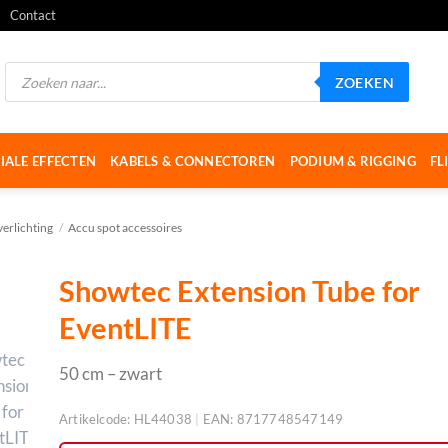
Contact
Producten
ZOEKEN
zoeken
IALE EFFECTEN
KABELS & CONNECTOREN
PODIUM & RIGGING
FL
erlichting
/
Accu spot accessoires
Showtec Extension Tube for
EventLITE
50 cm – zwart
Artikelcode:
HL44038
|
EAN:
8717748547149