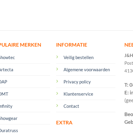
PULAIRE MERKEN
INFORMATIE
NE
J&H 
Showtec
Veilig bestellen
Pos
Artecta
Algemene voorwaarden
413
DAP
Privacy policy
T: 
E: 
DMT
Klantenservice
(ge
nfinity
Contact
Beo
Showgear
Geb
EXTRA
Duratruss