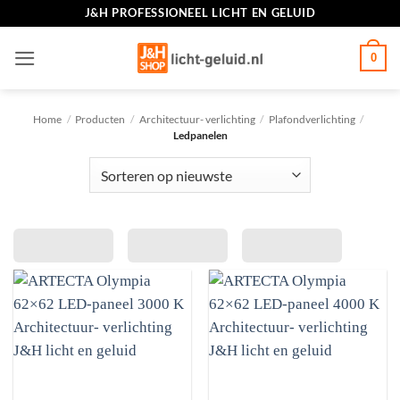
Ga
J&H PROFESSIONEEL LICHT EN GELUID
naar
inhoud
0
Home
/
Producten
/
Architectuur- verlichting
/
Plafondverlichting
/
Ledpanelen