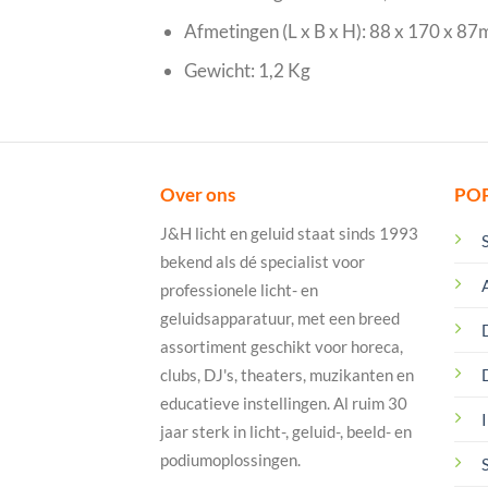
Afmetingen (L x B x H): 88 x 170 x 8
Gewicht: 1,2 Kg
Over ons
PO
J&H licht en geluid staat sinds 1993
bekend als dé specialist voor
professionele licht- en
geluidsapparatuur, met een breed
assortiment geschikt voor horeca,
clubs, DJ's, theaters, muzikanten en
educatieve instellingen. Al ruim 30
I
jaar sterk in licht-, geluid-, beeld- en
podiumoplossingen.