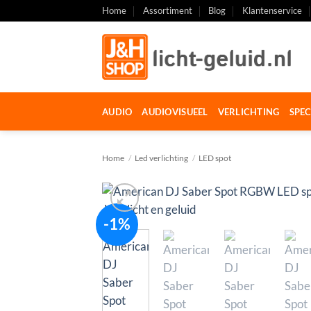
Ga
Home
Assortiment
Blog
Klantenservice
naar
inhoud
AUDIO
AUDIOVISUEEL
VERLICHTING
SPEC
Home
/
Led verlichting
/
LED spot
-1%