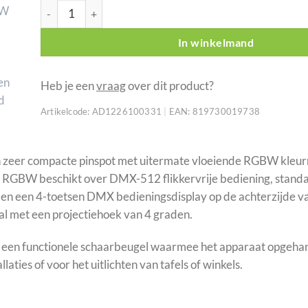
American DJ Saber Spot RGBW aantal
was:
is:
139,95.
139,00.
In winkelmand
Heb je een
vraag
over dit product?
Artikelcode:
AD1226100331
|
EAN:
819730019738
 zeer compacte pinspot met uitermate vloeiende RGBW kleu
 RGBW beschikt over DMX-512 flikkervrije bediening, stand
r en een 4-toetsen DMX bedieningsdisplay op de achterzijde
al met een projectiehoek van 4 graden.
en functionele schaarbeugel waarmee het apparaat opgehang
laties of voor het uitlichten van tafels of winkels.