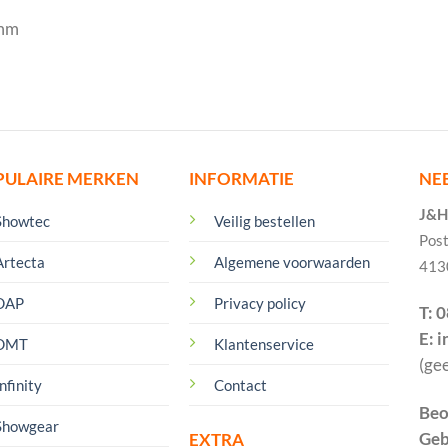
7mm
PULAIRE MERKEN
INFORMATIE
NE
J&H 
Showtec
Veilig bestellen
Pos
Artecta
Algemene voorwaarden
413
DAP
Privacy policy
T: 
E: 
DMT
Klantenservice
(ge
nfinity
Contact
Beo
Showgear
Geb
EXTRA