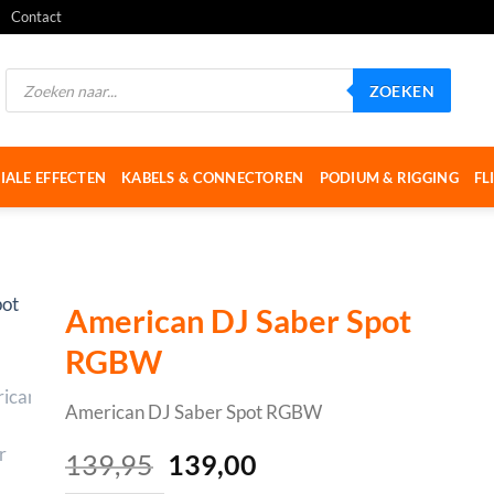
Contact
Producten
ZOEKEN
zoeken
IALE EFFECTEN
KABELS & CONNECTOREN
PODIUM & RIGGING
FL
American DJ Saber Spot
RGBW
American DJ Saber Spot RGBW
Oorspronkelijke
Huidige
139,95
139,00
prijs
prijs