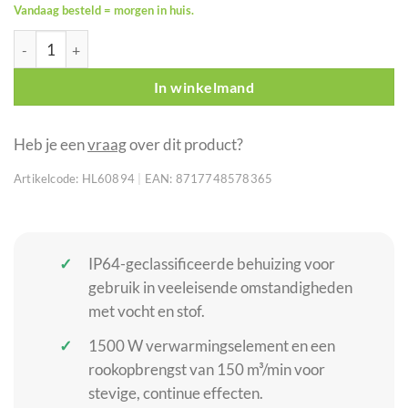
Vandaag besteld = morgen in huis.
ANTARI IP-1600 waterdichte rookmachine IP64 aantal
In winkelmand
Heb je een
vraag
over dit product?
Artikelcode:
HL60894
|
EAN:
8717748578365
IP64-geclassificeerde behuizing voor
gebruik in veeleisende omstandigheden
met vocht en stof.
1500 W verwarmingselement en een
rookopbrengst van 150 m³/min voor
stevige, continue effecten.