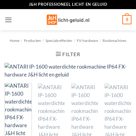
Ga
J&H PROFESSIONEEL LICHT EN GELUID
naar
inhoud
0
Home
/
Producten
/
Speciale effecten
/
FX-hardware
/
Rookmachines
FILTER