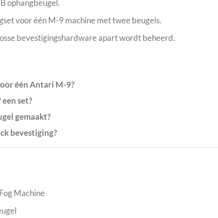
B ophangbeugel.
gset voor één M-9 machine met twee beugels.
losse bevestigingshardware apart wordt beheerd.
voor één Antari M-9?
f een set?
ugel gemaakt?
ock bevestiging?
t Fog Machine
eugel