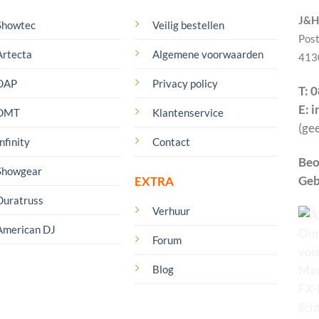
J&H 
Showtec
Veilig bestellen
Pos
Artecta
Algemene voorwaarden
413
DAP
Privacy policy
T: 
E: 
DMT
Klantenservice
(ge
nfinity
Contact
Beo
Showgear
Geb
EXTRA
Duratruss
Verhuur
American DJ
Forum
Blog