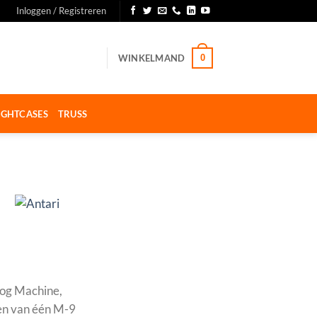
Inloggen / Registreren
WINKELMAND
0
IGHTCASES
TRUSS
Fog Machine,
en van één M-9