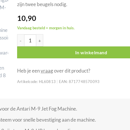
zijn twee beugels nodig.
10,90
Vandaag besteld = morgen in huis.
Antari M-9-HB Omega ophangbeugel voor M-9 Jet Fog Ma
In winkelmand
Heb je een
vraag
over dit product?
Artikelcode:
HL60813
|
EAN:
8717748570093
oor de Antari M-9 Jet Fog Machine.
teem voor snelle bevestiging aan de machine.