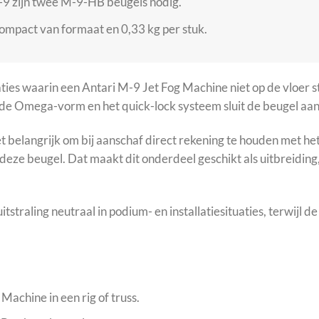
9 zijn twee M-9-HB beugels nodig.
compact van formaat en 0,33 kg per stuk.
es waarin een Antari M-9 Jet Fog Machine niet op de vloer sta
or de Omega-vorm en het quick-lock systeem sluit de beugel aa
et belangrijk om bij aanschaf direct rekening te houden met h
eze beugel. Dat maakt dit onderdeel geschikt als uitbreiding,
straling neutraal in podium- en installatiesituaties, terwijl d
achine in een rig of truss.