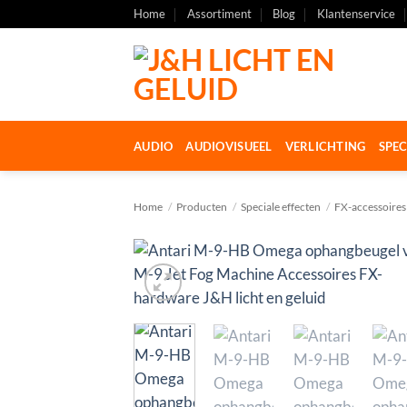
Ga
Home
Assortiment
Blog
Klantenservice
naar
inhoud
AUDIO
AUDIOVISUEEL
VERLICHTING
SPEC
Home
/
Producten
/
Speciale effecten
/
FX-accessoires