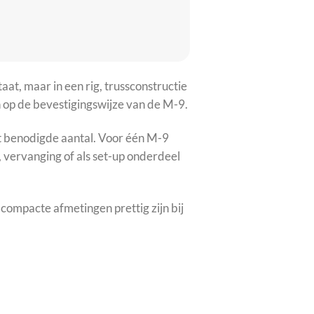
at, maar in een rig, trussconstructie
n op de bevestigingswijze van de M-9.
et benodigde aantal. Voor één M-9
 vervanging of als set-up onderdeel
e compacte afmetingen prettig zijn bij