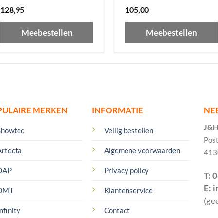
128,95
105,00
Meebestellen
Meebestellen
PULAIRE MERKEN
INFORMATIE
NE
J&H 
Showtec
Veilig bestellen
Pos
Artecta
Algemene voorwaarden
413
DAP
Privacy policy
T: 
E: 
DMT
Klantenservice
(ge
nfinity
Contact