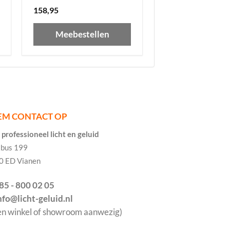
158,95
Meebestellen
EM CONTACT OP
professioneel licht en geluid
tbus 199
0 ED Vianen
085 - 800 02 05
info@licht-geluid.nl
en winkel of showroom aanwezig)