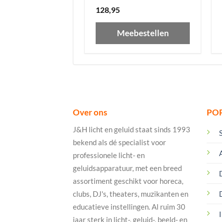
128,95
Meebestellen
Over ons
PO
J&H licht en geluid staat sinds 1993
bekend als dé specialist voor
professionele licht- en
geluidsapparatuur, met een breed
assortiment geschikt voor horeca,
clubs, DJ's, theaters, muzikanten en
educatieve instellingen. Al ruim 30
I
jaar sterk in licht-, geluid-, beeld- en