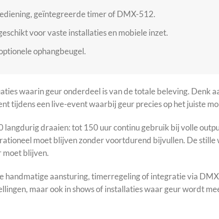
ediening, geïntegreerde timer of DMX-512.
geschikt voor vaste installaties en mobiele inzet.
 optionele ophangbeugel.
aties waarin geur onderdeel is van de totale beleving. Denk a
nt tijdens een live-event waarbij geur precies op het juist
angdurig draaien: tot 150 uur continu gebruik bij volle output
erationeel moet blijven zonder voortdurend bijvullen. De stil
 moet blijven.
cte handmatige aansturing, timerregeling of integratie via D
lingen, maar ook in shows of installaties waar geur wordt mee