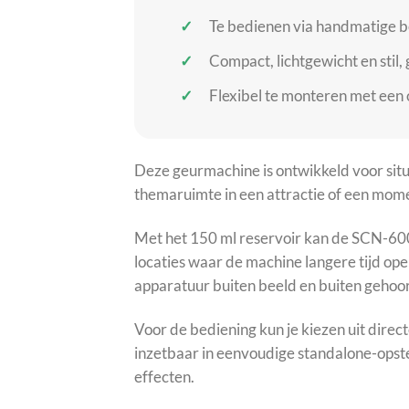
Te bedienen via handmatige b
Compact, lichtgewicht en stil, 
Flexibel te monteren met een
Deze geurmachine is ontwikkeld voor situ
themaruimte in een attractie of een mome
Met het 150 ml reservoir kan de SCN-600 l
locaties waar de machine langere tijd op
apparatuur buiten beeld en buiten gehoor
Voor de bediening kun je kiezen uit dire
inzetbaar in eenvoudige standalone-opstel
effecten.