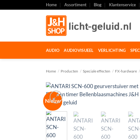
Ga
Home
Assortiment
Blog
Klantenservice
naar
inhoud
AUDIO
AUDIOVISUEEL
VERLICHTING
SPEC
Home
/
Producten
/
Speciale effecten
/
FX-hardware
/
Nieuw