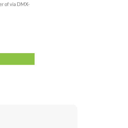
er of via DMX-
al