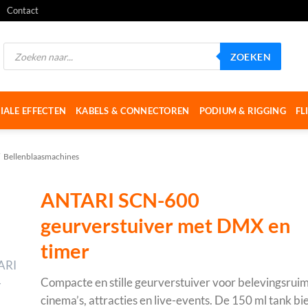
Contact
Producten
ZOEKEN
zoeken
IALE EFFECTEN
KABELS & CONNECTOREN
PODIUM & RIGGING
FL
Bellenblaasmachines
ANTARI SCN-600
geurverstuiver met DMX en
timer
Compacte en stille geurverstuiver voor belevingsrui
cinema’s, attracties en live-events. De 150 ml tank bi