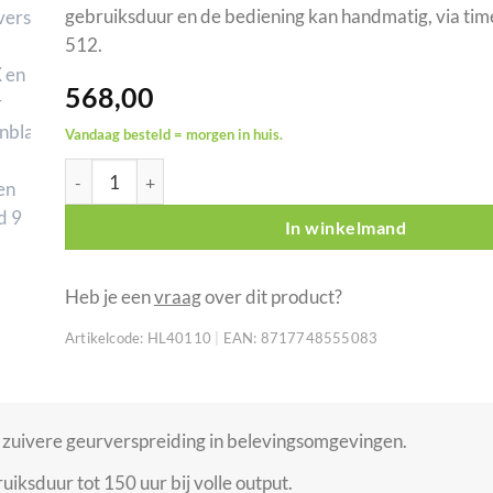
gebruiksduur en de bediening kan handmatig, via tim
512.
568,00
Vandaag besteld = morgen in huis.
ANTARI SCN-600 geurverstuiver met DMX en timer aant
In winkelmand
Heb je een
vraag
over dit product?
Artikelcode:
HL40110
|
EAN:
8717748555083
 zuivere geurverspreiding in belevingsomgevingen.
iksduur tot 150 uur bij volle output.