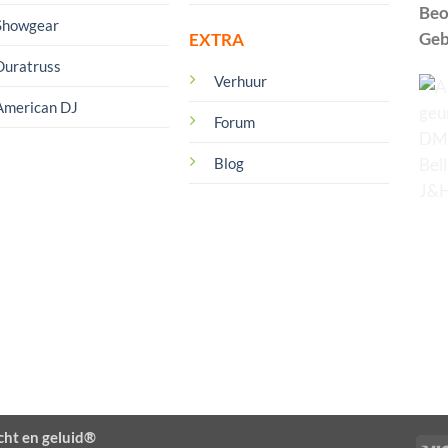
Beo
Showgear
Geb
EXTRA
Duratruss
Verhuur
American DJ
Forum
Blog
cht en geluid®