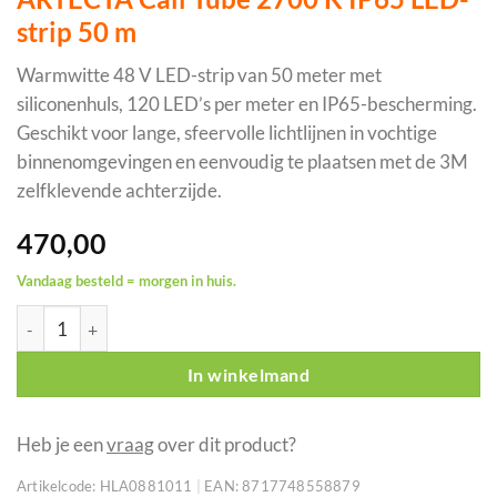
strip 50 m
Warmwitte 48 V LED-strip van 50 meter met
siliconenhuls, 120 LED’s per meter en IP65-bescherming.
Geschikt voor lange, sfeervolle lichtlijnen in vochtige
binnenomgevingen en eenvoudig te plaatsen met de 3M
zelfklevende achterzijde.
470,00
Vandaag besteld = morgen in huis.
ARTECTA Cali Tube 2700 K IP65 LED-strip 50 m aantal
In winkelmand
Heb je een
vraag
over dit product?
Artikelcode:
HLA0881011
|
EAN:
8717748558879