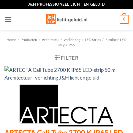
Ga
J&H PROFESSIONEEL LICHT EN GELUID
naar
inhoud
0
Home
/
Producten
/
Architectuur- verlichting
/
LED Strips
/
Flexibele LED
strips IP65
FILTER
ARTECTA Cali Tube 2700 K IP65 LED-