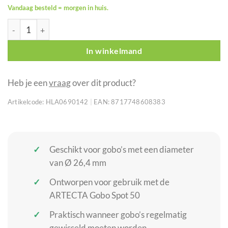
Vandaag besteld = morgen in huis.
ARTECTA gobohouder voor Gobo Spot 50 Ø 26,4 mm aantal
In winkelmand
Heb je een
vraag
over dit product?
Artikelcode:
HLA0690142
|
EAN:
8717748608383
Geschikt voor gobo’s met een diameter
van Ø 26,4 mm
Ontworpen voor gebruik met de
ARTECTA Gobo Spot 50
Praktisch wanneer gobo’s regelmatig
gewisseld moeten worden