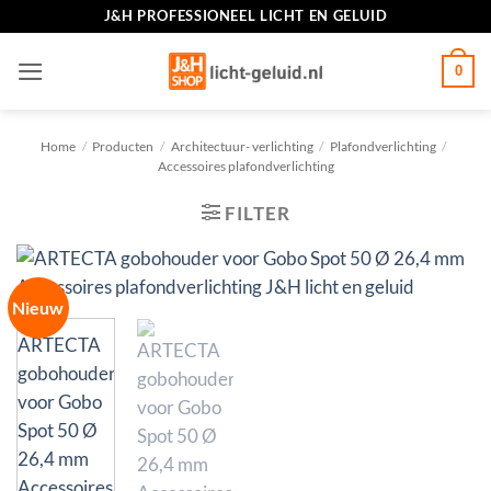
Ga
J&H PROFESSIONEEL LICHT EN GELUID
naar
inhoud
0
Home
/
Producten
/
Architectuur- verlichting
/
Plafondverlichting
/
Accessoires plafondverlichting
FILTER
Nieuw